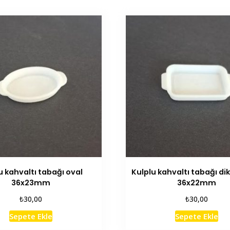
u kahvaltı tabağı oval
Kulplu kahvaltı tabağı d
36x23mm
36x22mm
₺
₺
30,00
30,00
Sepete Ekle
Sepete Ekle