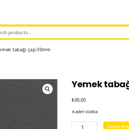
emek tabağı çap:30mm
Yemek taba
₺
30,00
4 adet stokta
Yemek
Sepete Ekle