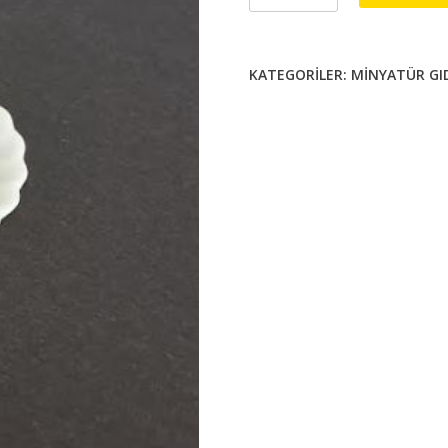
tabağı
çap:30mm
adet
KATEGORILER:
MINYATÜR GI