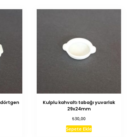
ikdörtgen
Kulplu kahvaltı tabağı yuvarlak
29x24mm
₺
30,00
Sepete Ekle