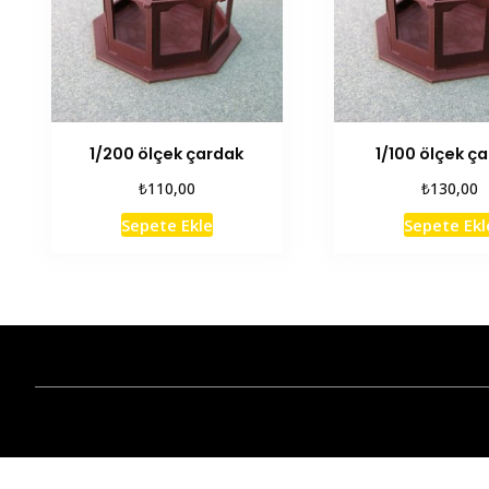
1/200 ölçek çardak
1/100 ölçek ç
₺
₺
110,00
130,00
Sepete Ekle
Sepete Ekl