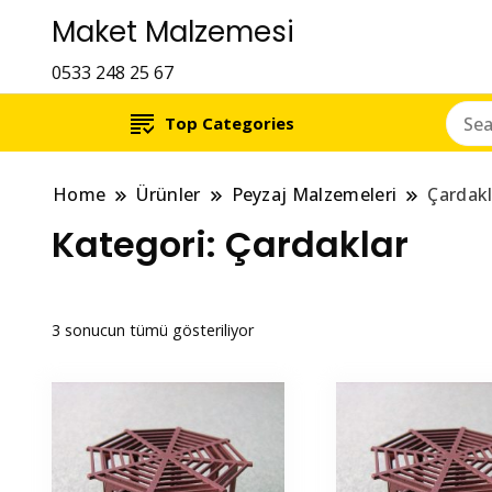
Maket Malzemesi
0533 248 25 67
Top Categories
Home
Ürünler
Peyzaj Malzemeleri
Çardakl
Kategori:
Çardaklar
Fiyata
3 sonucun tümü gösteriliyor
göre
sıralandı:
düşükten
yükseğe