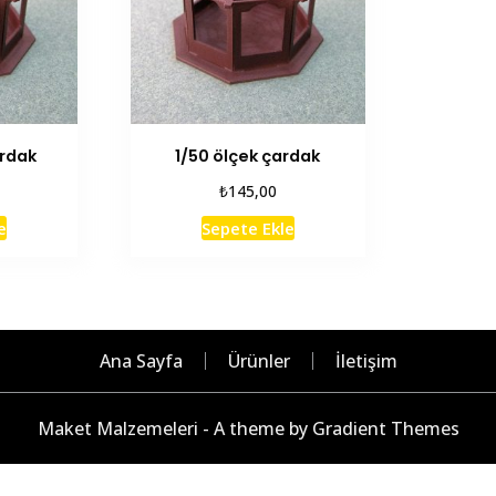
ardak
1/50 ölçek çardak
₺
145,00
e
Sepete Ekle
Ana Sayfa
Ürünler
İletişim
Maket Malzemeleri - A theme by Gradient Themes