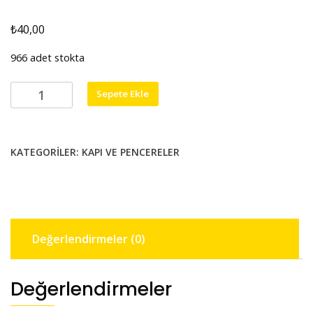
₺
40,00
966 adet stokta
1/100
Sepete Ekle
ölçek
pencere
19mm
KATEGORILER:
KAPI VE PENCERELER
x26mm
adet
Değerlendirmeler (0)
Değerlendirmeler