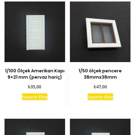
1/100 Ölçek Amerikan Kapı
1/50 ölçek pencere
9×21 mm (pervaz hariç)
38mmx38mm
₺
₺
35,00
47,00
Sepete Ekle
Sepete Ekle